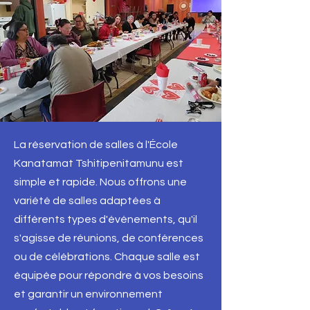
La réservation de salles à l'École
Kanatamat Tshitipenitamunu est
simple et rapide. Nous offrons une
variété de salles adaptées à
différents types d'événements, qu'il
s'agisse de réunions, de conférences
ou de célébrations. Chaque salle est
équipée pour répondre à vos besoins
et garantir un environnement