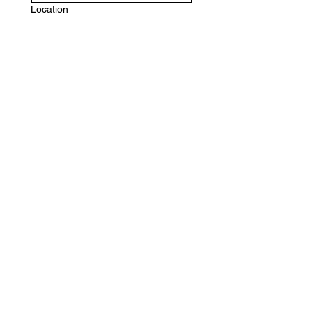
Location
Date
Time
:
Détails
Soumettre
École Kanatamat