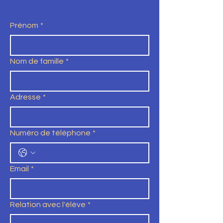
Prénom
*
Nom de famille
*
Adresse
*
Numéro de téléphone
*
Email
*
Relation avec l'élève
*